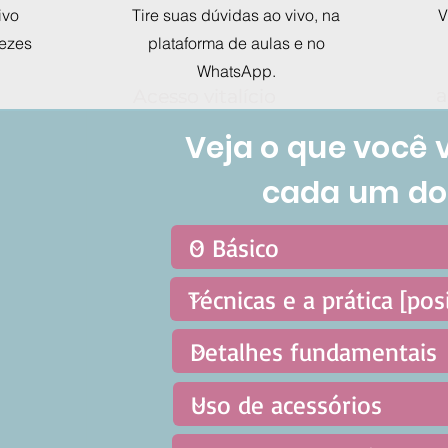
ivo
Tire suas dúvidas ao vivo, na
V
vezes
plataforma de aulas e no
WhatsApp.
a
a
Acesso vitalício
Acesso vitalício
ao grupo de mães
ao grupo de mães
Veja o que você 
cada um do