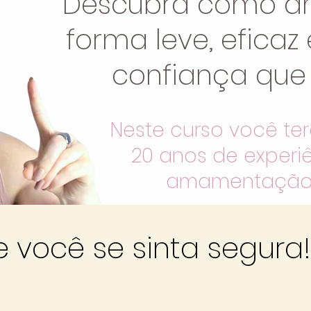
Descubra como a
forma leve, efica
confiança que 
Neste curso você te
20 anos de experi
amamentação, 
 você se sinta segura!