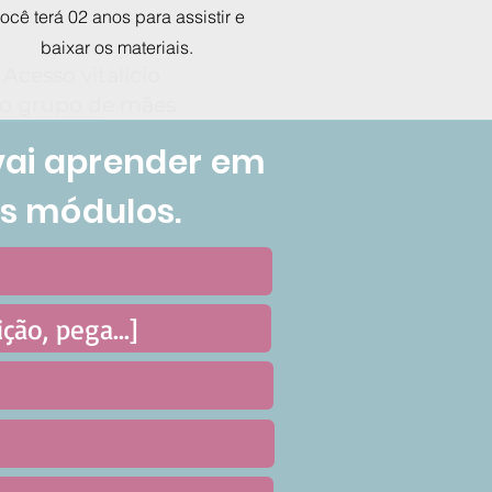
ocê terá 02 anos para assistir e
baixar os materiais.
Acesso vitalício
Acesso vitalício
o grupo de mães
o grupo de mães
vai aprender em
s módulos.