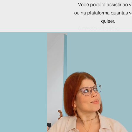
Você poderá assistir ao v
ou na plataforma quantas 
quiser.
Acesso vitalício
Acesso vitalício
ao grupo de mães
ao grupo de mães