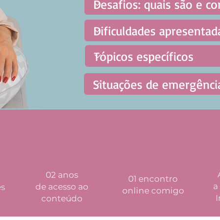
02 anos
01 encontro
a
de acesso ao
es
online comigo
conteúdo