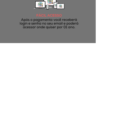
Para quem é este curso?
Para
profissionais
da saúde
,
cuidadores
profissionais, escolas infantis,
massoterapeutas,
e qualquer pessoa
que
deseja oferecer a Shantala no seu pool de
serviços ou agregar valor aos atendimentos,
ou ainda ser exclusivamente instrutor de
Shantala, visto que é grande a procura por
parte das famílias.
Não tenho formação na área da saúde,
posso ser Instrutor de Shantala?