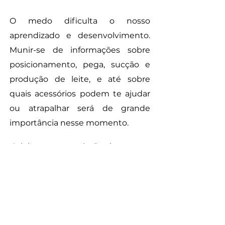
O medo dificulta o nosso
aprendizado e desenvolvimento.
Munir-se de informações sobre
posicionamento, pega, sucção e
produção de leite, e até sobre
quais acessórios podem te ajudar
ou atrapalhar será de grande
importância nesse momento.
O leite materno é tão rico, que o
Ministério da Saúde do Brasil, a
Sociedade Brasileira de Pediatra e
a Organização Mundial da Saúde
recomendam amamentar por pelo
menos 02 anos, sendo os 06
primeiros meses exclusivo.
No